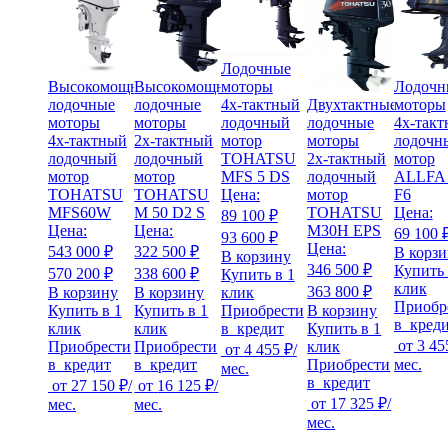
Лодочные
Высокомощные
Высокомощные
моторы
Лодочн
лодочные
лодочные
4х-тактный
Двухтактные
моторы
моторы
моторы
лодочный
лодочные
4х-так
4х-тактный
2х-тактный
мотор
моторы
лодочн
лодочный
лодочный
TOHATSU
2х-тактный
мотор
мотор
мотор
MFS 5 DS
лодочный
ALLFA
TOHATSU
TOHATSU
Цена:
мотор
F6
MFS60W
M 50 D2 S
TOHATSU
Цена:
89 100 ₽
Цена:
Цена:
M30H EPS
69 100 
93 600 ₽
Цена:
543 000 ₽
322 500 ₽
В корз
В корзину
346 500 ₽
Купить 
570 200 ₽
338 600 ₽
Купить в 1
клик
363 800 ₽
В корзину
В корзину
клик
Приобр
Купить в 1
Купить в 1
Приобрести
В корзину
в
кред
клик
клик
в
кредит
Купить в 1
от
3 45
Приобрести
Приобрести
клик
от
4 455 ₽
/
в
кредит
в
кредит
Приобрести
мес.
мес.
в
кредит
от
27 150 ₽
/
от
16 125 ₽
/
от
17 325 ₽
/
мес.
мес.
мес.