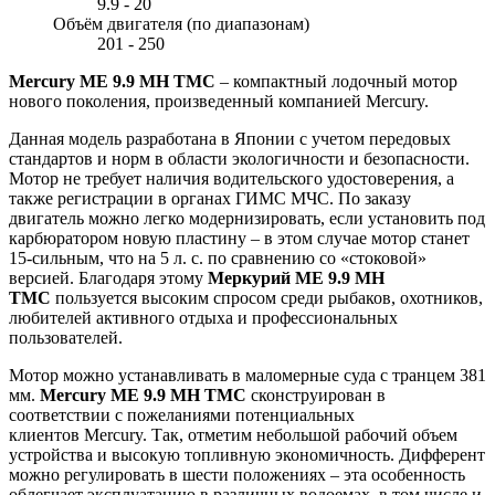
9.9 - 20
Объём двигателя (по диапазонам)
201 - 250
Mercury ME 9.9 MH TMC
– компактный лодочный мотор
нового поколения, произведенный компанией Mercury.
Данная модель разработана в Японии с учетом передовых
стандартов и норм в области экологичности и безопасности.
Мотор не требует наличия водительского удостоверения, а
также регистрации в органах ГИМС МЧС. По заказу
двигатель можно легко модернизировать, если установить под
карбюратором новую пластину – в этом случае мотор станет
15-сильным, что на 5 л. с. по сравнению со «стоковой»
версией. Благодаря этому
Меркурий МЕ 9.9 MH
TMС
пользуется высоким спросом среди рыбаков, охотников,
любителей активного отдыха и профессиональных
пользователей.
Мотор можно устанавливать в маломерные суда с транцем 381
мм.
Mercury ME 9.9 MH TMC
сконструирован в
соответствии с пожеланиями потенциальных
клиентов Mercury. Так, отметим небольшой рабочий объем
устройства и высокую топливную экономичность. Дифферент
можно регулировать в шести положениях – эта особенность
облегчает эксплуатацию в различных водоемах, в том числе и