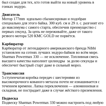
был создан для тех, кто готов выйти на новый уровень в
гонках эндуро.
Двигатель
Мотор 177mm идеально сбалансирован и подобран
специально для этого байка. 300 куб. см и 29 л. с. разгонят его
до максимума с самого старта, обеспечив преимущество с
первых секунд. За цепь не переживайте, даже от такого
резвого мотора 520 КМС GOLD не порвётся.
Карбюратор
Карбюратор от легендарного американского бренда Nibbi
установлен на сотнях лучших эндуро-байков во всём мире.
Sharmax Powermax 330 — не исключение. Топливная смесь
высшего качества наполнит цилиндры за долю секунды и
обеспечит быстрый старт даже в сильный мороз.
Трансмиссия
5-ступенчатая коробка передач с шестернями из
высокопрочного кованого металла почти не изнашивается с
течением времени. Лапка переключения — алюминиевая и
складная, не пострадает даже в случае жёсткого приземления.
Подвеска
Подвеску Sharmax Powermax 330 можно настроить под любую