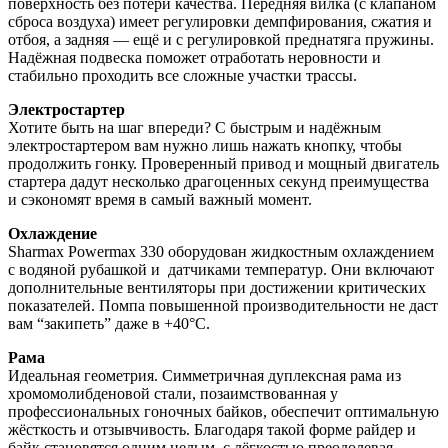
поверхность без потери качества. Передняя вилка (с клапаном
сброса воздуха) имеет регулировки демпфирования, сжатия и
отбоя, а задняя — ещё и с регулировкой преднатяга пружины.
Надёжная подвеска поможет отработать неровности и
стабильно проходить все сложные участки трассы.
Электростартер
Хотите быть на шаг впереди? С быстрым и надёжным
электростартером вам нужно лишь нажать кнопку, чтобы
продолжить гонку. Проверенный привод и мощный двигатель
стартера дадут несколько драгоценных секунд преимущества
и сэкономят время в самый важный момент.
Охлаждение
Sharmax Powermax 330 оборудован жидкостным охлаждением
с водяной рубашкой и датчиками температур. Они включают
дополнительные вентиляторы при достижении критических
показателей. Помпа повышенной производительности не даст
вам “закипеть” даже в +40°C.
Рама
Идеальная геометрия. Симметричная дуплексная рама из
хромомолибденовой стали, позаимствованная у
профессиональных гоночных байков, обеспечит оптимальную
жёсткость и отзывчивость. Благодаря такой форме райдер и
байк становятся одним целым, с лёгкостью преодолевая