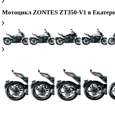
Мотоцикл ZONTES ZT350-V1
в
Екатер