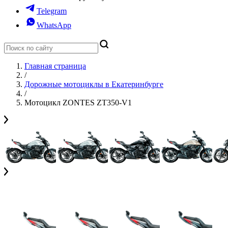
Telegram
WhatsApp
Главная страница
/
Дорожные мотоциклы в Екатеринбурге
/
Мотоцикл ZONTES ZT350-V1