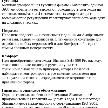
Гусеница
Мощная армированная гусеница фирмы «Композит» длиной
3937 мм обеспечивает высокую проходимость снегохода на
сложных подъёмах, а 4 газомаслянных амортизатора с
возможностью регулировки гарантируют плавность хода даже
на сложных участках.
Подвеска
Передняя подвеска — независимая с двойными А-образными
рычагами, задняя — склизовая. Оптимальное сочетание для
отработки любых неровностей и для Комфортной езды по
самым сложным поверхностям.
Комфорт
При приобретении снегоходa Sharmax SHP 880 Pro вас ждут
такие опции, как: подогрев ручек и курка газа,
функциональная панель приборов, которая позволит
наблюдать и контролировать все важные показатели при
эксплуатации техники, аэродинамичное ветровое стекло
правильной формы.
Гарантия и сервисное обслуживание
Одна из главных особенностей техники Sharmax — её
продолжительная гарантия — целых 3 года. Все снегоходы
Sharmax имеют международную сертификацию ISO-9001,
которая подразумевает двухуровневый контроль качества