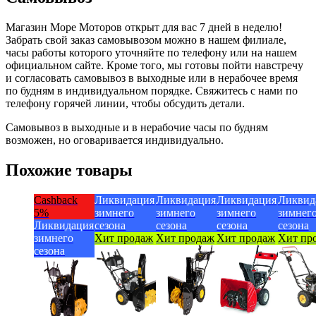
Магазин Море Моторов открыт для вас 7 дней в неделю!
Забрать свой заказ самовывозом можно в нашем филиале,
часы работы которого уточняйте по телефону или на нашем
официальном сайте. Кроме того, мы готовы пойти навстречу
и согласовать самовывоз в выходные или в нерабочее время
по будням в индивидуальном порядке. Свяжитесь с нами по
телефону горячей линии, чтобы обсудить детали.
Самовывоз в выходные и в нерабочие часы по будням
возможен, но оговаривается индивидуально.
Похожие товары
Cashback
Ликвидация
Ликвидация
Ликвидация
Ликвид
5%
зимнего
зимнего
зимнего
зимнег
Ликвидация
сезона
сезона
сезона
сезона
зимнего
Хит продаж
Хит продаж
Хит продаж
Хит пр
сезона