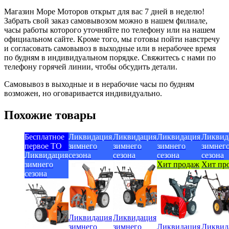
Магазин Море Моторов открыт для вас 7 дней в неделю!
Забрать свой заказ самовывозом можно в нашем филиале,
часы работы которого уточняйте по телефону или на нашем
официальном сайте. Кроме того, мы готовы пойти навстречу
и согласовать самовывоз в выходные или в нерабочее время
по будням в индивидуальном порядке. Свяжитесь с нами по
телефону горячей линии, чтобы обсудить детали.
Самовывоз в выходные и в нерабочие часы по будням
возможен, но оговаривается индивидуально.
Похожие товары
Бесплатное
Ликвидация
Ликвидация
Ликвидация
Ликвид
первое ТО
зимнего
зимнего
зимнего
зимнег
Ликвидация
сезона
сезона
сезона
сезона
зимнего
Хит продаж
Хит пр
сезона
Ликвидация
Ликвидация
зимнего
зимнего
Ликвидация
Ликвид