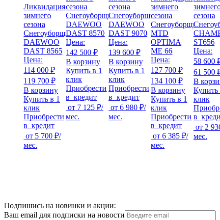
Ликвидация
сезона
сезона
зимнего
зимнег
зимнего
Снегоуборщик
Снегоуборщик
сезона
сезона
сезона
DAEWOO
DAEWOO
Снегоуборщик
Снегоу
Снегоуборщик
DAST 8570
DAST 9070
MTD
CHAMP
DAEWOO
Цена:
Цена:
OPTIMA
ST656
DAST 8565
ME 66
Цена:
142 500 ₽
139 600 ₽
Цена:
Цена:
58 600 
В корзину
В корзину
114 000 ₽
127 700 ₽
Купить в 1
Купить в 1
61 500 
клик
клик
119 700 ₽
134 100 ₽
В корз
Приобрести
Приобрести
В корзину
В корзину
Купить 
в
кредит
в
кредит
Купить в 1
Купить в 1
клик
от
7 125 ₽
/
от
6 980 ₽
/
клик
клик
Приобр
Приобрести
мес.
мес.
Приобрести
в
кред
в
кредит
в
кредит
от
2 93
от
5 700 ₽
/
от
6 385 ₽
/
мес.
мес.
мес.
Подпишись на новинки и акции:
Ваш email для подписки на новости