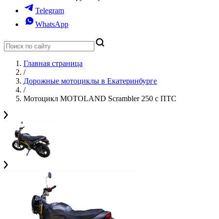
Telegram
WhatsApp
Главная страница
/
Дорожные мотоциклы в Екатеринбурге
/
Мотоцикл MOTOLAND Scrambler 250 с ПТС