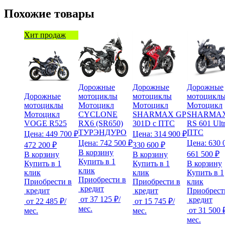
Похожие товары
Хит продаж
Дорожные
Дорожные
Дорожные
Дорожные
мотоциклы
мотоциклы
мотоцикл
мотоциклы
Мотоцикл
Мотоцикл
Мотоцикл
Мотоцикл
CYCLONE
SHARMAX GP
SHARMAX
VOGE R525
RX6 (SR650)
301D с ПТС
RS 601 Ultr
ТУРЭНДУРО
ПТС
Цена:
449 700 ₽
Цена:
314 900 ₽
Цена:
742 500 ₽
Цена:
630 
472 200 ₽
330 600 ₽
В корзину
661 500 ₽
В корзину
В корзину
Купить в 1
Купить в 1
Купить в 1
В корзину
клик
клик
клик
Купить в 1
Приобрести в
Приобрести в
Приобрести в
клик
кредит
кредит
кредит
Приобрест
от
37 125 ₽
/
кредит
от
22 485 ₽
/
от
15 745 ₽
/
мес.
от
31 500 
мес.
мес.
мес.