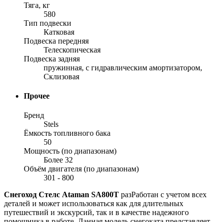
Тяга, кг
580
Тип подвески
Катковая
Подвеска передняя
Телескопическая
Подвеска задняя
пружинная, с гидравлическим амортизатором,
Склизовая
Прочее
Бренд
Stels
Ёмкость топливного бака
50
Мощность (по диапазонам)
Более 32
Объём двигателя (по диапазонам)
301 - 800
Снегоход Стелс Ataman SA800T
разРаботан с учетом всех
деталей и может использоваться как для длительных
путешествий и экскурсий, так и в качестве надежного
помощника в работе. Данная модель снегоката представляет