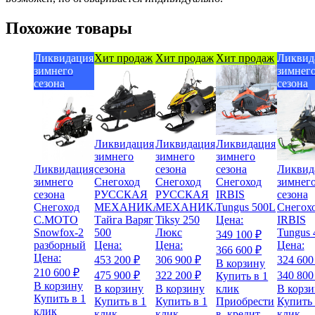
Похожие товары
Ликвидация
Хит продаж
Хит продаж
Хит продаж
Ликвид
зимнего
зимнег
сезона
сезона
Ликвидация
Ликвидация
Ликвидация
зимнего
зимнего
зимнего
Ликвидация
сезона
сезона
сезона
Ликвид
зимнего
Снегоход
Снегоход
Снегоход
зимнег
сезона
РУССКАЯ
РУССКАЯ
IRBIS
сезона
Снегоход
МЕХАНИКА
МЕХАНИКА
Tungus 500L
Снегох
C.MOTO
Тайга Варяг
Tiksy 250
Цена:
IRBIS
Snowfox-2
500
Люкс
Tungus 
349 100 ₽
разборный
Цена:
Цена:
Цена:
366 600 ₽
Цена:
453 200 ₽
306 900 ₽
324 600
В корзину
210 600 ₽
475 900 ₽
322 200 ₽
340 800
Купить в 1
В корзину
В корзину
В корзину
клик
В корз
Купить в 1
Купить в 1
Купить в 1
Приобрести
Купить 
клик
клик
клик
в
кредит
клик