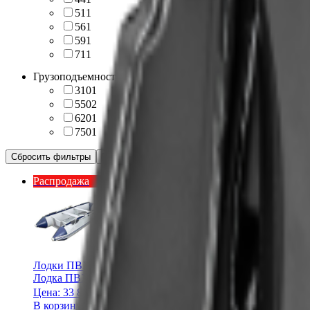
51
1
56
1
59
1
71
1
Грузоподъемность, кг
310
1
550
2
620
1
750
1
Сбросить фильтры
Показать результат
Распродажа
Лодки ПВХ
Лодка ПВХ TADPOLE MD 330
Цена:
33 800 ₽
В корзину