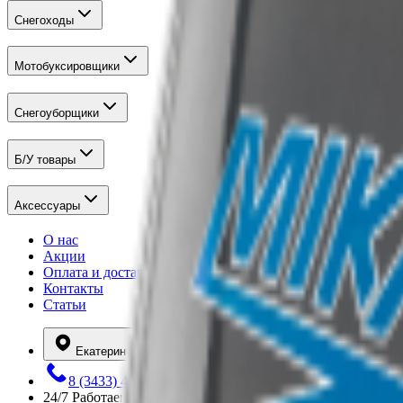
Снегоходы
Мотобуксировщики
Снегоуборщики
Б/У товары
Аксессуары
О нас
Акции
Оплата и доставка
Контакты
Статьи
Екатеринбург
8 (3433) 43-86-15
24/7
Работаем круглосуточно