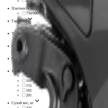
Надувное низкого давления
1
Плотность материала (баллон/дно)
750/900
5
Гарантия
1 год
5
Тип лодки
Под мотор
5
Страна бренда
Китай
5
Страна производства
Китай
5
Макс. мощность мотора, л.с.
8
1
10
1
15
1
18
1
20
1
Сухой вес, кг
44
1