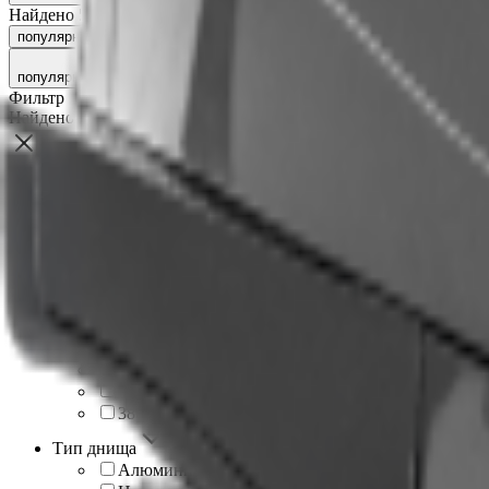
Найдено 5 товаров
популярности
рейтингу
новинкам
сначала дешёвые
сначала д
популярности
Фильтр
Найдено
5
товаров
Фильтровать по цене
От
До
Бренд
Tadpole
5
Длина, см
270
1
300
1
330
1
360
1
380
1
Тип днища
Алюминиевые пайолы
4