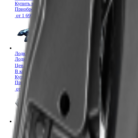
Купить в 1 клик
Приобрести в
кредит
от
1 690 ₽
/мес.
Лодки ПВХ
Лодка ПВХ TADPOLE MD 360
Цена:
61 500 ₽
В корзину
Купить в 1 клик
Приобрести в
кредит
от
3 075 ₽
/мес.
Лодки ПВХ
Лодка ПВХ TADPOLE 380
Под заказ